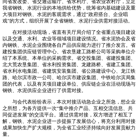
同省发改委、省交通运输厅、省水利厅、省农业农村厅，立足
我省钢铁、水泥行业的本地供给优势，统筹省内基础建设及重
大项目对钢铁、水泥的客观需求，通过“政府搭台、企业唱
戏”的方式，组织开展了全省钢铁、水泥行业供需对接活动。
在对接活动现场，省直有关厅局介绍了全省重点项目建设
以及交通、水利、农业等领域项目建设情况。省水泥协会及省
内钢铁、水泥企业围绕各自产品供应能力进行了推介发言。省
建投集团供应链管理中心、省农垦建工路桥公司等采购单位介
绍了本系统、本单位的采购需求。省交投集团、省建投集团、
北大荒农垦集团、省水利投资集团、龙建路桥、省建工集团、
省水利水电集团、省建筑安装集团、省公路建设中心、龙江铁
路、哈尔滨市政一公司、哈尔滨市建设集团、中铁哈尔滨局集
团的代表，以及有关项目建设单位、供应链企业在活动现场与
钢铁、水泥供应企业进行了供需对接。
与会代表纷纷表示，本次对接活动急企业之所急，想企业
之所想，为各方提供一次“集中推介产品、互相交流信息、共
同促进发展”的交流平台。通过供需对接，双方增进了相互了
解，钢铁、水泥企业进一步提振了发展信心，将充分利用对接
成果加快生产扩大规模，为全省工业经济持续向好发展贡献力
量。