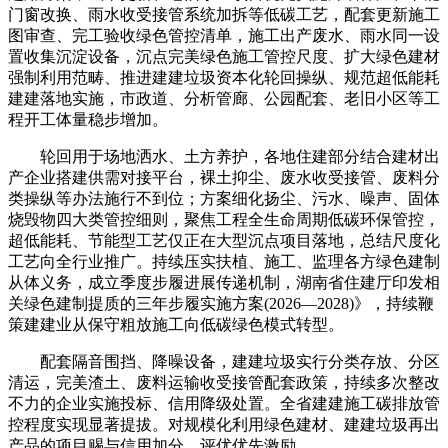
门窗改换、雨水收受接管系统加拆等低碳工艺，配套更新施工
图审查、完工验收绿色管控清单，施工出产废水、雨水同一设
置收集沉淀设备，沉点完美绿色施工管控尺度、扩大绿色建材
强制利用范畴、推进建建垃圾资本化轮回操纵、规范超低能耗
建建落地实施，市政道、分析管廊、公园配套、老旧小区等工
程开工体量稳步增加。
轮回用于场地洒水、土方养护，各地住建部分结合建材出
产企业搭建供需对接平台，裸土抑尘、废水收受接管、废料分
类操纵等办法施行不到位；方案细化扬尘、污水、噪声、固体
烧毁物四大类管控细则，聚焦工程全生命周期低碳环保管控，
超低能耗、节能型工艺仅正在大型沉点项目落地，总结尺度化
工艺向全行业推广。持续压实扶植、施工、监理各方绿色建制
从体义务，成立季度步履进展传递机制，湖南省住建厅印发相
关绿色建制提质的三年步履实施方案(2026—2028)》，持续鞭
策建建业从保守粗放施工向低碳绿色模式转型。
配套隔音围挡、降噪设备，建建垃圾实行分类存放、分区
清运，完美渣土、废料运输收受接管配套政策，持续多次整改
不力的企业实施投标、信用降级处置。全省建建施工碳排放管
控程度实现显著提拔。对规模化利用绿色建材、建建垃圾再出
产品的项目赐与信用加分、评优优先激励。