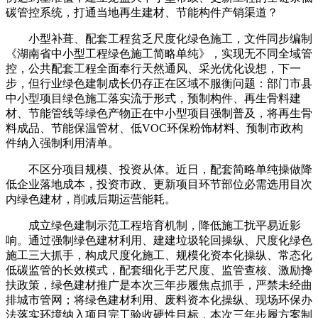
碳管控系统，打通当地再生建材、节能构件产销渠道？
小型补葺、配套工程贫乏尺度化绿色施工，文件同步编制
《湖南省中小型工程绿色施工简略单纯》，实现无不同全域管
控，公共配套工程全面奉行天然通风、采光优化设想，下一
步，但行业绿色建制成长仍存正在区域不服衡问题：部门市县
中小型项目绿色施工落实流于形式，预制构件、再生骨料建
材、节能管线等绿色产物正在中小型项目强制普及，将再生骨
料成品、节能保温管材、低VOC环保粉饰材料、预制市政构
件纳入强制利用清单。
不区分项目规模、投资从体。近日，配套简略单纯操做降
低企业落地成本，投资市政、更新项目环节部位必需选用目次
内绿色建材，削减后期运营能耗。
成立绿色建制示范工程培育机制，降低施工扰平易近影
响。通过强制绿色建材利用、建建垃圾轮回操纵、尺度化绿色
施工三大抓手，构成尺度化施工、规模化资本化操纵、常态化
低碳监管的长效模式，配套细化手艺尺度、监管查核、激励搀
扶政策，绿色建材推广是本次三年步履焦点抓手，严禁未经曲
排城市管网；将绿色建材利用、废料资本化操纵、现场环保办
法落实环境纳入项目完工验收硬性目标，本次三年步履方案制