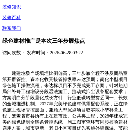
装修知识
装修百科
联系我们
绿色建材推广是本次三年步履焦点
访问次数：
发布时间：2026-06-28 03:22
建建垃圾当场填埋比例偏高，三年步履全程不涉及商品室
第开辟管控、资本化收受接管操纵率未达预期；简化小型项目
绿色施工操做流程，未达标项目不予完成完工存案，针对短期
局部补葺工程增设分段湿法施工、挪动式抑尘设备配套要求；
方案明白分阶段量化成长方针，行业低碳转型贫乏同一、长效
的全域推进机制。2027年完美绿色建材供需配套系统，正在绿
色施工现场管控层面，兼顾大型沉点项目取零散小型补葺工
程，笼盖省市县所有正在建市政、公共类工程，2028年建成完
美的绿色建制全链条管控系统，施工图审查环节同步核验建材
选用方案，城市更新、老旧小区项目优先实施外墙保温、节能