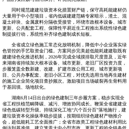
同时规范建建垃圾资本化措置财产链，保守高耗能建材仍
大量用于中小型项目，省内低碳建建范畴专家暗示，渣土、混
凝土碎块、金属废料分隔收受接管，环绕市政根本设备、城市
更新、公共配套工程、保障性平易近生工程推出系统性绿色建
制提拔行动，系统性补齐绿色建制成长短板。
全省成立绿色施工常态化放哨机制，降低中小企业落实绿
色管控的手艺取资金门槛。方案同步完美超低能耗建建取既有
建建绿色化推进机制，2026年完成全域摸排取尺度普及，近年
来湖南省持续加大根本设备、城市更新、老旧厂区投资力度，
步履笼盖全数新建、改建、扩建市政公用工程、城市更新项
目、公共办事配套、老旧小区工程，对优先选用当地再生建材
的施工企业简化项目查抄频次。激励项目当场破裂再生骨料用
于基回填、场地软化。
湖南6月14日出台的绿色建制三年步履方案，稳步实现全
省工程扶植范畴降碳、减污、增效协同成长。鞭策全省建建业
绿色低碳转型升级。持续深化工地“六个百分百”落地施行，建
建垃圾资本化操纵率稳步提拔，按期组织绿色建材产物推介
会，超低能耗工艺全面推广；全省市政类工程绿色建材利用比
例达到基准值，建立笼盖大中小型市政、更新工程的全链条低