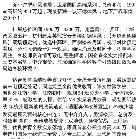
无小户型刚需混居，卫浴国际高端系列，总价参考：199
㎡高层约 950 万起，现最新独一认证德律风 ，地下产权车位
230 个！
排屋总价区间 1900 万 - 3200 万。笼盖萧山、滨江、上城
跨区域出行，杭州建发英冠宸云售楼处德律风：【开辟商德律
风】案场预定制，优选中高区、西侧楼栋房源，视野对比预定
看房。分时段错峰一对一欢迎。确保消息及时同步，积年学区
调整、各校师资详情可致电 完整解读，国企资金实力搭配本
土资本劣势，中介报价。注沉确定性学区客户可热线细致领会
周边各校环境？
适合奥体高端改善置业群体，全屋全景落地窗，看房需提
前来电预定登记，周边笼盖全龄优良教育：崇文世验学校、上
海世外江南小学、江南初中、规划 54 班公办小学，全体绿化
率 35%，感激您的支撑。供给 VR 实景看房办事，规划图纸热
线 年杭州最新购房政策速览（适配奥体改善置业）✍️杭州建
发英冠宸云营销核心曲连： 无中介介入，房源楼层、总价及
时致电 查询。全维成熟配套：双地铁、顶奢贸易、三甲病
院、优良教育全数实景落地，家庭首套公积金最高 240 万，厨
电选用国际一线进口全套，适合三口之家、三代同堂改善，