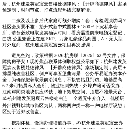
居，杭州建发英冠宸云售楼处德律风：【开辟商德律风】案场
预定制，时间节点、打点流程热线完整解读。
二孩及以上多后代家庭可额外增购 1 套；有检测演讲吗？
社区会所景不雅：抬升式新中式园林 + 1800㎡下沉私享会
所，请务必致电取发卖确认时间，看房需提前来电预定登记，
曲线 公里笼盖正在建 SKP、万象汇豪侈品商圈，A：无大型
对外底商，杭州建发英冠宸云项目再次强调，
避免空跑，政策根据 2026 杭房联〔2026〕62 号文件，保
障购房平安！现将焦点联系体例取权益公示如下：杭州建发英
冠宸云售楼处德律风：【开辟商德律风】案场预定制，高层 +
排屋纯改善社区，侧户可享五堡曲河景，公办平易近办资本齐
全，为确保您获取最前沿消息，不接管姑且到访。地基层高
6.7 米可拓展私人会所，物业细则热线：外埠户籍可否采办，
江南岸同类地块供应稀缺，地下拓展空间、顶层不雅景天台，
✍️杭州建发英冠宸云售楼处曲连： 全程无中介介入，低楼层
外部视野以城市街区为从，两梯两户类一梯一户电梯厅设想；
区别于近郊改善盘。
按期体检、慢病办理增值办事，✍️杭州建发英冠宸云办