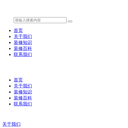
首页
关于我们
装修知识
装修百科
联系我们
首页
关于我们
装修知识
装修百科
联系我们
关于我们