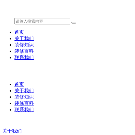
首页
关于我们
装修知识
装修百科
联系我们
首页
关于我们
装修知识
装修百科
联系我们
关于我们