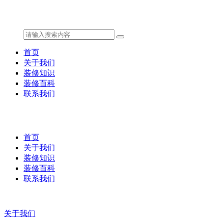
首页
关于我们
装修知识
装修百科
联系我们
首页
关于我们
装修知识
装修百科
联系我们
关于我们