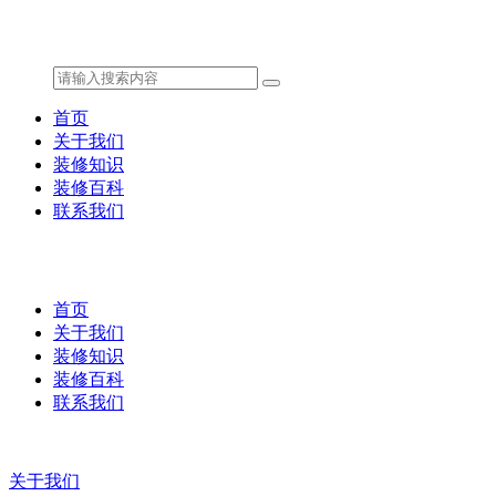
首页
关于我们
装修知识
装修百科
联系我们
首页
关于我们
装修知识
装修百科
联系我们
关于我们